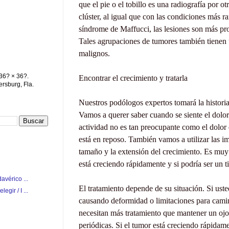
que el
pie o el tobillo
es
una radiografía
por ot
clúster,
al igual que con
las condiciones
más ra
síndrome de
Maffucci
, las lesiones son
más pr
Tales
agrupaciones de
tumores también
tienen
malignos
.
36? × 36?.
Encontrar el
crecimiento y
tratarla
ersburg, Fla.
Nuestros
podólogos
expertos
tomará
la histori
Vamos a
querer saber
cuando se siente
el dolor
actividad
no es tan
preocupante
como el dolor
está en reposo
.
También vamos a utilizar
las i
tamaño
y la extensión del
crecimiento.
Es muy 
está creciendo rápidamente y
si podría ser
un
t
avérico ...
El tratamiento depende de
su situación.
Si
uste
gir / I ...
causando
deformidad o
limitaciones
para cami
necesitan más tratamiento que
mantener
un ojo
periódicas.
Si el tumor
está creciendo rápidam