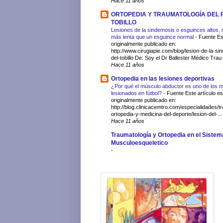
Hace 11 años
ORTOPEDIA Y TRAUMATOLOGÍA DEL P
TOBILLO
Lesiones de la sindemosis o esguinces altos,
más lenta que un esguince normal
-
Fuente Es
originalmente publicado en:
http://www.cirugiapie.com/blog/lesion-de-la-s
del-tobillo De: Soy el Dr Ballester Médico Trau.
Hace 11 años
Ortopedia en las lesiones deportivas
¿Por qué el músculo abductor es uno de los 
lesionados en fútbol?
-
Fuente Este artículo es
originalmente publicado en:
http://blog.clinicacemtro.com/especialidades/t
ortopedia-y-medicina-del-deporte/lesion-del-...
Hace 11 años
Traumatología y Ortopedia en el Sistem
Musculoesqueletico
-