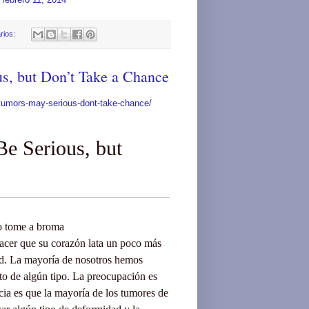
rios:
s, but Don’t Take a Chance
tumors-may-serious-dont-take-chance/
e Serious, but
o tome
a broma
acer que
su corazón lata
un poco más
d
.
La mayoría
de nosotros hemos
to
de algún tipo.
La preocupación es
cia es que
la mayoría de los
tumores de