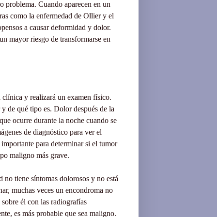
ro problema
.
Cuando aparecen en
un
ras
como la enfermedad de
Ollier
y el
opensos a
causar
deformidad y
dolor.
 un mayor riesgo
de transformarse en
a clínica
y realizará un examen
físico.
 y
de qué tipo es
.
Dolor
después de la
 que
ocurre
durante la noche cuando
se
mágenes
de diagnóstico para ver
el
importante
para determinar
si el tumor
ipo maligno
más grave
.
d no tiene
síntomas dolorosos
y no
está
nar,
muchas veces
un encondroma
no
 sobre él
con las radiografías
ente
, es más
probable que sea
maligno
.