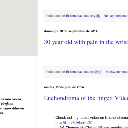
Publicado por
Bibliomanazteca
en
7:55
No hay comentar
domingo, 28 de septiembre de 2014
30 year old with pain in the wris
Publicado por
Bibliomanazteca
en
15:40
No hay comenta
martes, 29 de julio de 2014
Enchondroma of the finger. Víde
son una rareza,
l cirujano
ere mayor difusión
es.
Check out my latest video on Enchondroma o
http://t.co/8dHIxxIeG0
— W. Thomas McClellan (@tom_mcclellan