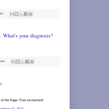
ios:
t. What's your diagnosis?
rios:
o
f the finger. Pure excitement!
)
febrero 11, 2014