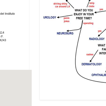
el Instituto
 114
.F.
 4243